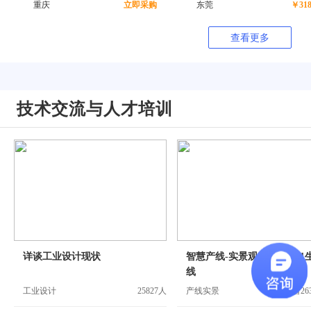
重庆
立即采购
东莞
￥318
查看更多
技术交流与人才培训
详谈工业设计现状
智慧产线-实景观摩-宗申101
线
工业设计
25827人
产线实景
观看26