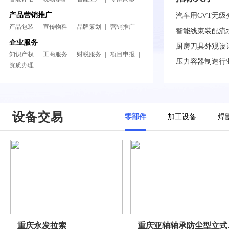
产品营销推广
汽车用CVT无级
产品包装
宣传物料
品牌策划
营销推广
智能线束装配流
企业服务
厨房刀具外观设
知识产权
工商服务
财税服务
项目申报
压力容器制造行
资质办理
设备交易
零部件
加工设备
焊
重庆永发拉索
重庆亚